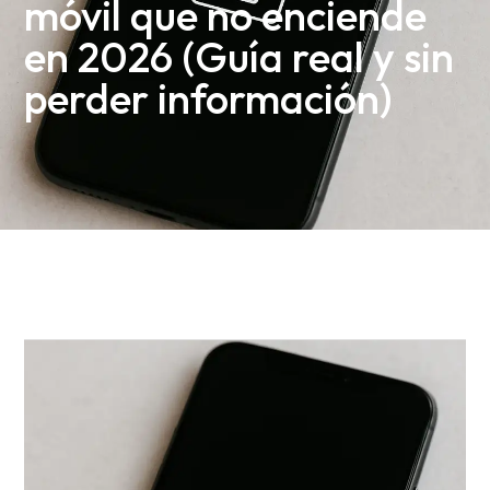
móvil que no enciende
en 2026 (Guía real y sin
perder información)