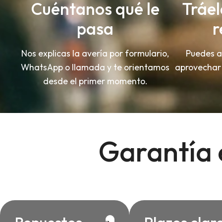
Cuéntanos qué le
Tráel
pasa
r
Nos explicas la avería por formulario,
Puedes ac
WhatsApp o llamada y te orientamos
aprovechar 
desde el primer momento.
Garantía e