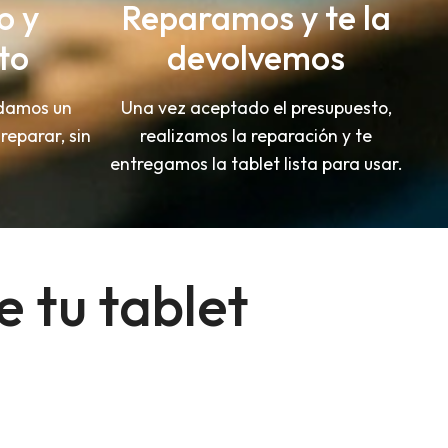
o y
Reparamos y te la
to
devolvemos
 damos un
Una vez aceptado el presupuesto,
reparar, sin
realizamos la reparación y te
entregamos la tablet lista para usar.
e tu tablet