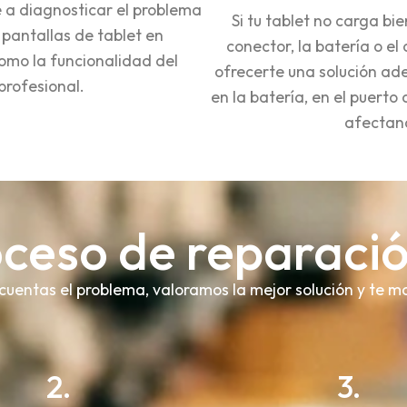
 a diagnosticar el problema
Si tu tablet no carga bi
 pantallas de tablet en
conector, la batería o el
mo la funcionalidad del
ofrecerte una solución a
 profesional.
en la batería, en el puert
afectand
ceso de reparació
os cuentas el problema, valoramos la mejor solución y 
2.
3.