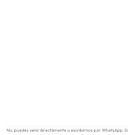
pedir cita
previa para
el arreglo?
No, puedes venir directamente o escribirnos por WhatsApp. Si